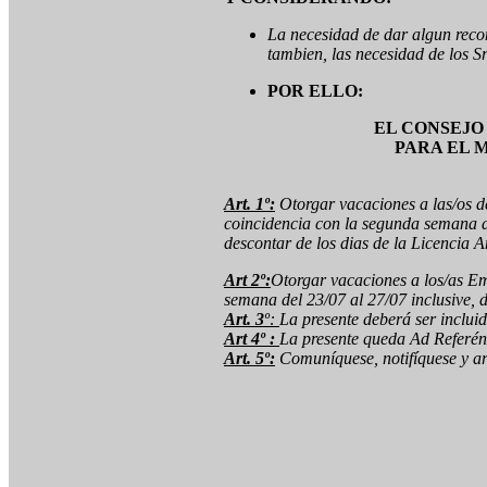
La necesidad de dar algun recon
tambien, las necesidad de los S
POR ELLO:
EL CONSEJO
PARA EL 
Art. 1º:
Otorgar vacaciones a las/os de
coincidencia con la segunda semana d
descontar de los dias de la Licencia A
Art 2º:
Otorgar vacaciones a los/as E
semana del 23/07 al 27/07 inclusive, d
Art. 3
º:
La presente deberá ser inclui
Art 4º :
La presente queda Ad Referé
Art. 5º:
Comuníquese, notifíquese y ar
Viedma, 1