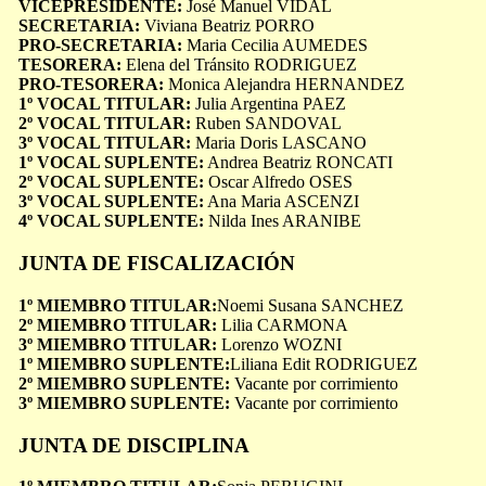
VICEPRESIDENTE:
José Manuel VIDAL
SECRETARIA:
Viviana Beatriz PORRO
PRO-SECRETARIA:
Maria Cecilia AUMEDES
TESORERA:
Elena del Tránsito RODRIGUEZ
PRO-TESORERA:
Monica Alejandra HERNANDEZ
1º VOCAL TITULAR:
Julia Argentina PAEZ
2º VOCAL TITULAR:
Ruben SANDOVAL
3º VOCAL TITULAR:
Maria Doris LASCANO
1º VOCAL SUPLENTE:
Andrea Beatriz RONCATI
2º VOCAL SUPLENTE:
Oscar Alfredo OSES
3º VOCAL SUPLENTE:
Ana Maria ASCENZI
4º VOCAL SUPLENTE:
Nilda Ines ARANIBE
JUNTA DE FISCALIZACIÓN
1º MIEMBRO TITULAR:
Noemi Susana SANCHEZ
2º MIEMBRO TITULAR:
Lilia CARMONA
3º MIEMBRO TITULAR:
Lorenzo WOZNI
1º MIEMBRO SUPLENTE:
Liliana Edit RODRIGUEZ
2º MIEMBRO SUPLENTE:
Vacante por corrimiento
3º MIEMBRO SUPLENTE:
Vacante por corrimiento
JUNTA DE DISCIPLINA