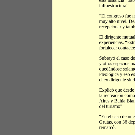
esta instancia “tra
infraestructura”
“El congreso fue mu
muy alto nivel. De
recepcionar y tamb
El dirigente mutual
experiencias. “Est
fortalecer contacto
Subrayó el caso de 
y otros espacios m
quedándose solamen
ideológica y eso es
el ex dirigente sin
Explicó que desde 
la recreación como
Aires y Bahía Blan
del turismo”.
“En el caso de nue
Grutas, con 36 dep
remarcó.