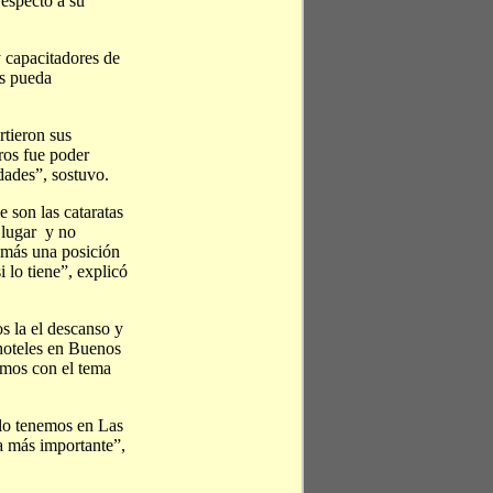
respecto a su
y capacitadores de
as pueda
rtieron sus
ros fue poder
dades”, sostuvo.
 son las cataratas
 lugar y no
emás una posición
 lo tiene”, explicó
s la el descanso y
hoteles en Buenos
imos con el tema
 lo tenemos en Las
a más importante”,