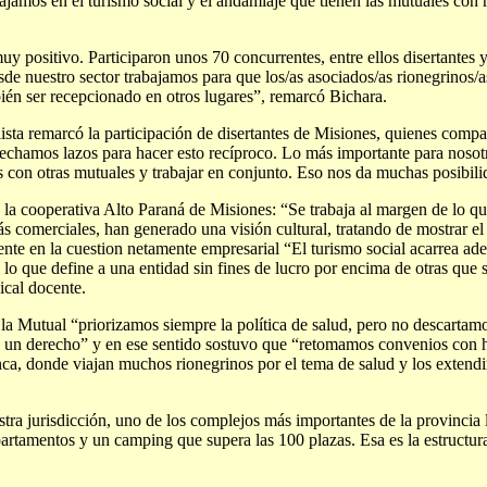
bajamos en el turismo social y el andamiaje que tienen las mutuales con 
y positivo. Participaron unos 70 concurrentes, entre ellos disertantes 
sde nuestro sector trabajamos para que los/as asociados/as rionegrinos/
ién ser recepcionado en otros lugares”, remarcó Bichara.
ista remarcó la participación de disertantes de Misiones, quienes compa
rechamos lazos para hacer esto recíproco. Lo más importante para nosot
s con otras mutuales y trabajar en conjunto. Eso nos da muchas posibili
la cooperativa Alto Paraná de Misiones: “Se trabaja al margen de lo que
ás comerciales, han generado una visión cultural, tratando de mostrar el
te en la cuestion netamente empresarial “El turismo social acarrea ad
 lo que define a una entidad sin fines de lucro por encima de otras que si
dical docente.
la Mutual “priorizamos siempre la política de salud, pero no descartamo
 un derecho” y en ese sentido sostuvo que “retomamos convenios con 
ca, donde viajan muchos rionegrinos por el tema de salud y los extend
stra jurisdicción, uno de los complejos más importantes de la provincia
artamentos y un camping que supera las 100 plazas. Esa es la estructur