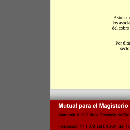
Asimismo 
los asoci
del cobro
Por últi
secto