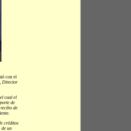
nió con el
 Director
l cual el
aporte de
 recibo de
iente.
e créditos
a de un