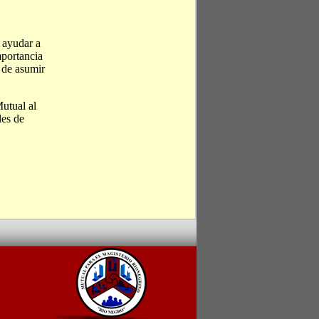
e ayudar a
mportancia
 de asumir
Mutual al
les de